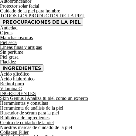
Autobronceador
Protector solar facial
Cuidado de la piel para hombre
TODOS LOS PRODUCTOS DE LA PIEL
PREOCUPACIONES DE LA PIEL
Antiedad
Ojeras
Manchas oscuras
Piel seca
Líneas finas y arrugas
Sin perfume
Piel grasa
Flacidez
INGREDIENTES
Ácido glicólico
Ácido hialurónico
Retinol puro
Vitamina C
INGREDIENTES
Skin Genius
| Analiza tu piel como un experto
Herramientas y consultas
Herramienta de análisis de la piel
Buscador de sérum para la piel
Biblioteca de ingredientes
Centro de cuidado de la piel
Nuestras marcas de cuidado de la piel
Collagen Filler