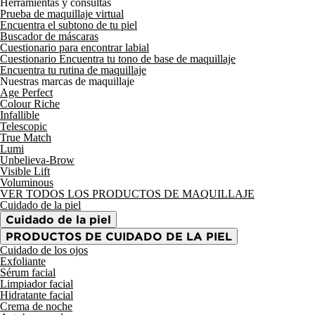
Herramientas y consultas
Prueba de maquillaje virtual
Encuentra el subtono de tu piel
Buscador de máscaras
Cuestionario para encontrar labial
Cuestionario Encuentra tu tono de base de maquillaje
Encuentra tu rutina de maquillaje
Nuestras marcas de maquillaje
Age Perfect
Colour Riche
Infallible
Telescopic
True Match
Lumi
Unbelieva-Brow
Visible Lift
Voluminous
VER TODOS LOS PRODUCTOS DE MAQUILLAJE
Cuidado de la piel
Cuidado de la piel
PRODUCTOS DE CUIDADO DE LA PIEL
Cuidado de los ojos
Exfoliante
Sérum facial
Limpiador facial
Hidratante facial
Crema de noche