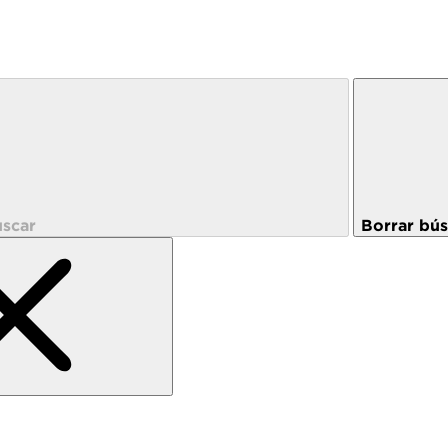
scar
Borrar bú