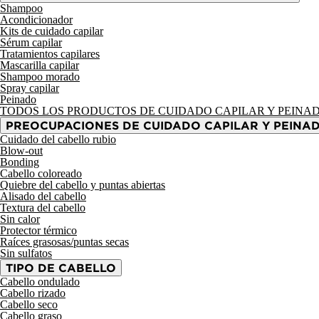
Shampoo
Acondicionador
Kits de cuidado capilar
Sérum capilar
Tratamientos capilares
Mascarilla capilar
Shampoo morado
Spray capilar
Peinado
TODOS LOS PRODUCTOS DE CUIDADO CAPILAR Y PEINA
PREOCUPACIONES DE CUIDADO CAPILAR Y PEINA
Cuidado del cabello rubio
Blow-out
Bonding
Cabello coloreado
Quiebre del cabello y puntas abiertas
Alisado del cabello
Textura del cabello
Sin calor
Protector térmico
Raíces grasosas/puntas secas
Sin sulfatos
TIPO DE CABELLO
Cabello ondulado
Cabello rizado
Cabello seco
Cabello graso