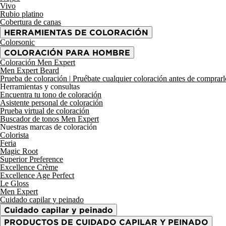
Vivo
Rubio platino
Cobertura de canas
HERRAMIENTAS DE COLORACIÓN
Colorsonic
COLORACIÓN PARA HOMBRE
Coloración Men Expert
Men Expert Beard
Prueba de coloración |
Pruébate cualquier coloración antes de comprarl
Herramientas y consultas
Encuentra tu tono de coloración
Asistente personal de coloración
Prueba virtual de coloración
Buscador de tonos Men Expert
Nuestras marcas de coloración
Colorista
Feria
Magic Root
Superior Preference
Excellence Crème
Excellence Age Perfect
Le Gloss
Men Expert
Cuidado capilar y peinado
Cuidado capilar y peinado
PRODUCTOS DE CUIDADO CAPILAR Y PEINADO