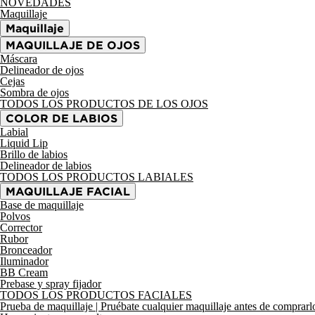
NOVEDADES
Maquillaje
Maquillaje
MAQUILLAJE DE OJOS
Máscara
Delineador de ojos
Cejas
Sombra de ojos
TODOS LOS PRODUCTOS DE LOS OJOS
COLOR DE LABIOS
Labial
Liquid Lip
Brillo de labios
Delineador de labios
TODOS LOS PRODUCTOS LABIALES
MAQUILLAJE FACIAL
Base de maquillaje
Polvos
Corrector
Rubor
Bronceador
Iluminador
BB Cream
Prebase y spray fijador
TODOS LOS PRODUCTOS FACIALES
Prueba de maquillaje
| Pruébate cualquier maquillaje antes de comprarl