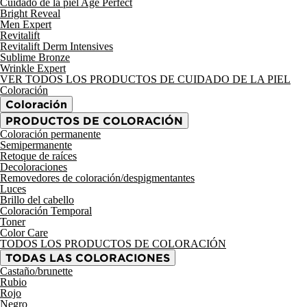
Cuidado de la piel Age Perfect
Bright Reveal
Men Expert
Revitalift
Revitalift Derm Intensives
Sublime Bronze
Wrinkle Expert
VER TODOS LOS PRODUCTOS DE CUIDADO DE LA PIEL
Coloración
Coloración
PRODUCTOS DE COLORACIÓN
Coloración permanente
Semipermanente
Retoque de raíces
Decoloraciones
Removedores de coloración/despigmentantes
Luces
Brillo del cabello
Coloración Temporal
Toner
Color Care
TODOS LOS PRODUCTOS DE COLORACIÓN
TODAS LAS COLORACIONES
Castaño/brunette
Rubio
Rojo
Negro