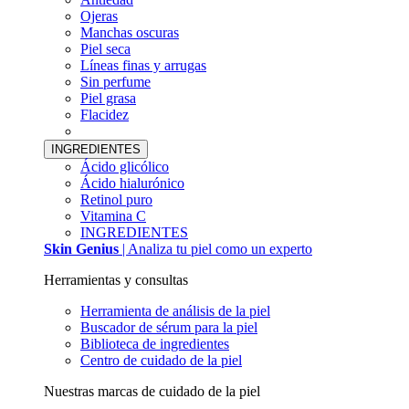
Ojeras
Manchas oscuras
Piel seca
Líneas finas y arrugas
Sin perfume
Piel grasa
Flacidez
INGREDIENTES
Ácido glicólico
Ácido hialurónico
Retinol puro
Vitamina C
INGREDIENTES
Skin Genius
| Analiza tu piel como un experto
Herramientas y consultas
Herramienta de análisis de la piel
Buscador de sérum para la piel
Biblioteca de ingredientes
Centro de cuidado de la piel
Nuestras marcas de cuidado de la piel