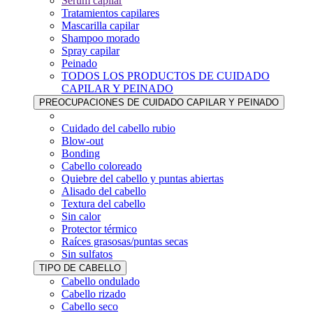
Sérum capilar
Tratamientos capilares
Mascarilla capilar
Shampoo morado
Spray capilar
Peinado
TODOS LOS PRODUCTOS DE CUIDADO
CAPILAR Y PEINADO
PREOCUPACIONES DE CUIDADO CAPILAR Y PEINADO
Cuidado del cabello rubio
Blow-out
Bonding
Cabello coloreado
Quiebre del cabello y puntas abiertas
Alisado del cabello
Textura del cabello
Sin calor
Protector térmico
Raíces grasosas/puntas secas
Sin sulfatos
TIPO DE CABELLO
Cabello ondulado
Cabello rizado
Cabello seco