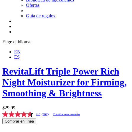
Ofertas
Guía de regalos
Elige el idioma:
EN
ES
RevitaLift
Triple Power Rich
Night Moisturizer for Firming,
Smoothing & Brightness
$29.99
4.6
(267)
Escriba una reseña
Comprar en línea