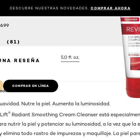
SMOOTHING
CLEANSER
DESCUBRE NUESTRAS NOVEDADES.
COMPRAR AHORA
COLORACIÓN
CUIDADO CAPILAR Y PEINADO
VIRTUAL B
6.99
(81)
5,0 fl. oz.
UNA RESEÑA
COMPRAR EN LÍNEA
roducto
uavidad. Nutre la piel. Aumenta la luminosidad.
®
Lift
Radiant Smoothing Cream Cleanser está especialmen
a nutrir la piel y potenciar su luminosidad, a la vez que la e
 elimina todo rastro de impurezas y maquillaje. La piel pare