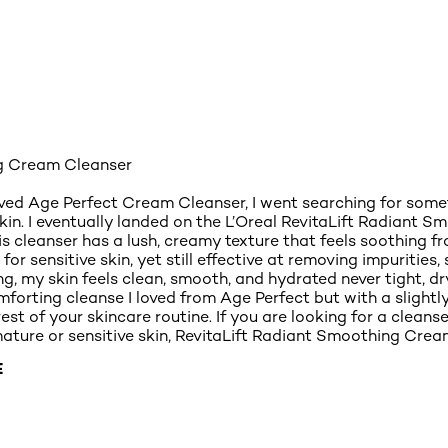
ng Cream Cleanser
ved Age Perfect Cream Cleanser, I went searching for som
skin. I eventually landed on the L’Oreal RevitaLift Radiant 
s cleanser has a lush, creamy texture that feels soothing f
 for sensitive skin, yet still effective at removing impuriti
ng, my skin feels clean, smooth, and hydrated never tight, dry
mforting cleanse I loved from Age Perfect but with a slightly 
rest of your skincare routine. If you are looking for a clean
mature or sensitive skin, RevitaLift Radiant Smoothing Cream
E