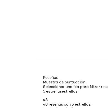
skip tab component
Reseñas
Muestra de puntuación
Seleccionar una fila para filtrar res
5 estrellas
estrellas
48
48 reseñas con 5 estrellas.