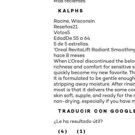
Más recientes
KALPHS
Racine, Wisconsin
Reseñas
21
Votos
5
Edad
De 55 a 64
5 de 5 estrellas.
’Oreal RevitaLift Radiant Smoothi
hace 8 meses
When L’Oreal discontinued the belo
richness and comfort for sensitive 
quickly become my new favorite. Thi
It is formulated to be gentle enough
stripping away moisture. After rinsi
most is that it delivers the same co
skin soft, supple, and ready for the 
non-drying, especially if you have 
TRADUCIR CON GOOGL
¿Le ha resultado útil?
(4)
(1)