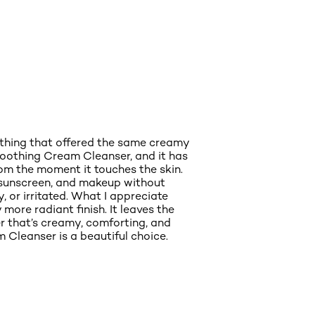
ething that offered the same creamy
Smoothing Cream Cleanser, and it has
rom the moment it touches the skin.
es, sunscreen, and makeup without
, or irritated. What I appreciate
more radiant finish. It leaves the
ser that’s creamy, comforting, and
 Cleanser is a beautiful choice.