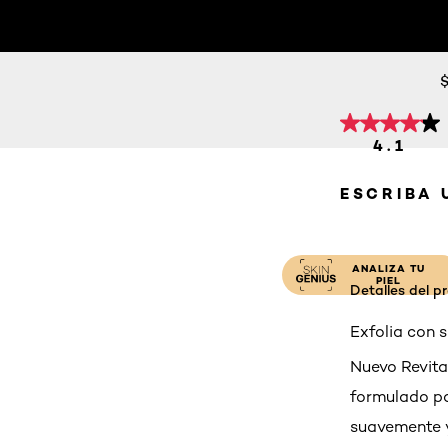
RADIANT 
CREAM 
NOVEDADES
MAQUILLAJE
CUIDADO DE LA PIEL
$
4.1
ESCRIBA 
ANALIZA TU
PIEL
Detalles del p
Exfolia con s
Nuevo Revita
formulado par
suavemente y