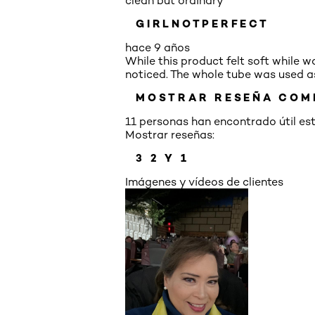
clean but ordinary
GIRLNOTPERFECT
hace 9 años
While this product felt soft while w
noticed. The whole tube was used as
MOSTRAR RESEÑA COM
11 personas han encontrado útil es
Mostrar reseñas:
3
2 Y 1
Imágenes y vídeos de clientes