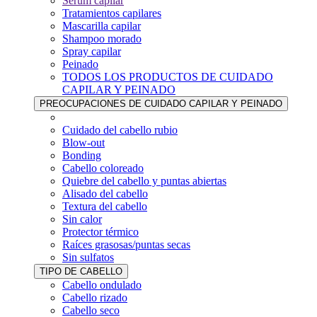
Sérum capilar
Tratamientos capilares
Mascarilla capilar
Shampoo morado
Spray capilar
Peinado
TODOS LOS PRODUCTOS DE CUIDADO
CAPILAR Y PEINADO
PREOCUPACIONES DE CUIDADO CAPILAR Y PEINADO
Cuidado del cabello rubio
Blow-out
Bonding
Cabello coloreado
Quiebre del cabello y puntas abiertas
Alisado del cabello
Textura del cabello
Sin calor
Protector térmico
Raíces grasosas/puntas secas
Sin sulfatos
TIPO DE CABELLO
Cabello ondulado
Cabello rizado
Cabello seco