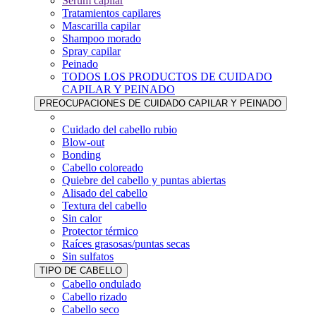
Sérum capilar
Tratamientos capilares
Mascarilla capilar
Shampoo morado
Spray capilar
Peinado
TODOS LOS PRODUCTOS DE CUIDADO
CAPILAR Y PEINADO
PREOCUPACIONES DE CUIDADO CAPILAR Y PEINADO
Cuidado del cabello rubio
Blow-out
Bonding
Cabello coloreado
Quiebre del cabello y puntas abiertas
Alisado del cabello
Textura del cabello
Sin calor
Protector térmico
Raíces grasosas/puntas secas
Sin sulfatos
TIPO DE CABELLO
Cabello ondulado
Cabello rizado
Cabello seco