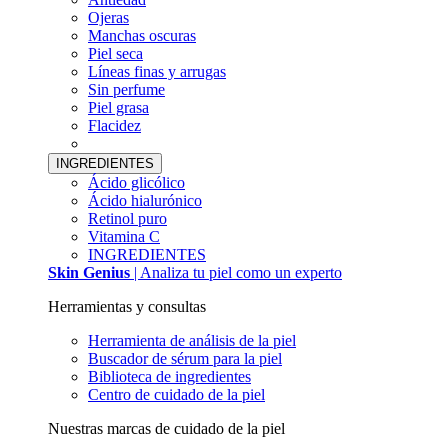
Ojeras
Manchas oscuras
Piel seca
Líneas finas y arrugas
Sin perfume
Piel grasa
Flacidez
INGREDIENTES
Ácido glicólico
Ácido hialurónico
Retinol puro
Vitamina C
INGREDIENTES
Skin Genius
| Analiza tu piel como un experto
Herramientas y consultas
Herramienta de análisis de la piel
Buscador de sérum para la piel
Biblioteca de ingredientes
Centro de cuidado de la piel
Nuestras marcas de cuidado de la piel