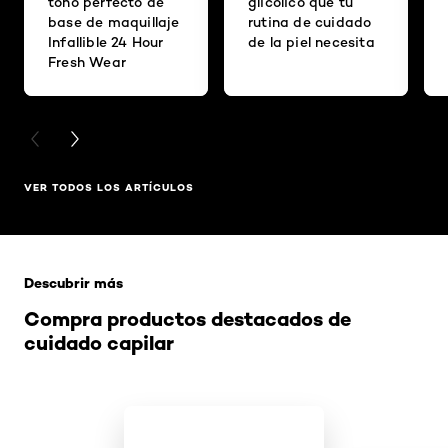
tono perfecto de
glicólico que tu
base de maquillaje
rutina de cuidado
Infallible 24 Hour
de la piel necesita
Fresh Wear
PREVIOUS CARD
NEXT CARD
VER TODOS LOS ARTÍCULOS
Saltar el slider: Related Products
Descubrir más
Compra productos destacados de
cuidado capilar