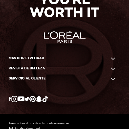
WORTH IT
MÁS POR EXPLORAR
REVISTA DE BELLEZA
SERVICIO AL CLIENTE
Twitter
Facebook
YouTube
Instagram
Pinterest
Snapchat
Tiktok
Aviso sobre datos de salud del consumidor
Política de privacidad