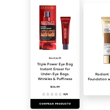
RevitaLift
Triple Power Eye Bag
Instant Eraser for
Under-Eye Bags,
Radiant
Wrinkles & Puffiness
Foundation w
$24.99
0/5
COMPRAR PRODUCTO