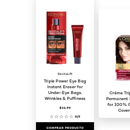
RevitaLift
Triple Power Eye Bag
Instant Eraser for
Under-Eye Bags,
Crème Tri
Wrinkles & Puffiness
Permanent H
for 100% G
$24.99
Cove
0/5
COMPRAR PRODUCTO