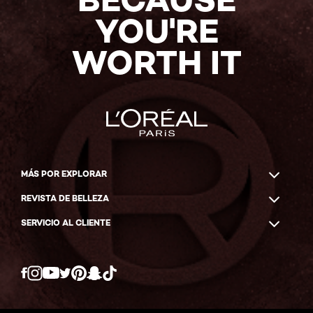
YOU'RE
WORTH IT
MÁS POR EXPLORAR
REVISTA DE BELLEZA
SERVICIO AL CLIENTE
Twitter
Facebook
YouTube
Instagram
Pinterest
Snapchat
Tiktok