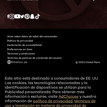
Twitter
Facebook
YouTube
Instagram
Pinterest
Snapchat
Tiktok
Aviso sobre datos de salud del consumidor
Política de privacidad
Declaración de accesibilidad
Preferencias en línea
Términos y condiciones
Términos de permiso de contenido del usuario
America-es
@ 2026 L'Oréal Paris
Este sitio está destinado a consumidores de EE. UU.
Las cookies, las tecnologías relacionadas y la
identificación de dispositivos se utilizan para la
Publicidad personalizada. Para obtener más
información o excluirse, visite
AdChoices
y nuestra
información de
política de privacidad
,
términos de
uso
y
legislación en materia de privacidad de