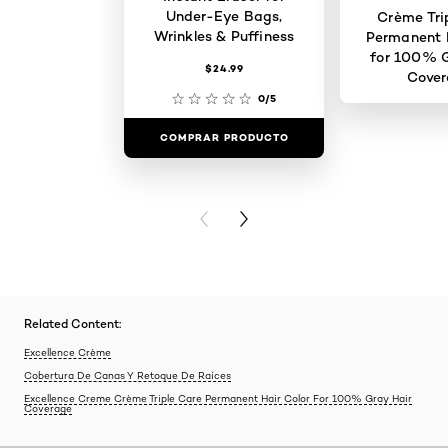
Under-Eye Bags,
Crème Tri
Wrinkles & Puffiness
Permanent H
for 100% G
$24.99
Cove
0/5
COMPRAR PRODUCTO
COMPRAR 
PREVIOUS CARD
NEXT CARD
Related Content:
Excellence Crème
Cobertura De Canas Y Retoque De Raíces
Excellence Creme Crème Triple Care Permanent Hair Color For 100% Gray Hair
Coverage