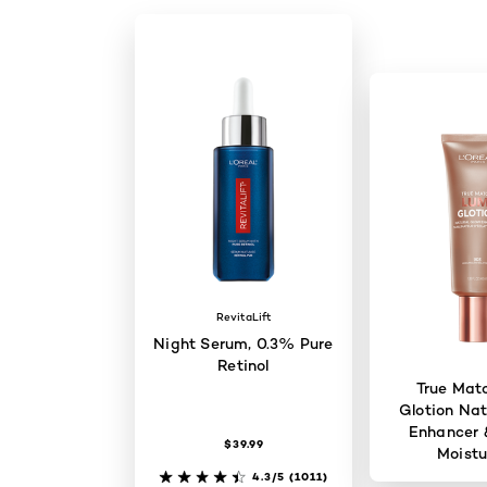
RevitaLift
Night Serum, 0.3% Pure
Retinol
True Mat
Glotion Nat
Enhancer 
$39.99
Moistu
4.3/5
(1011)