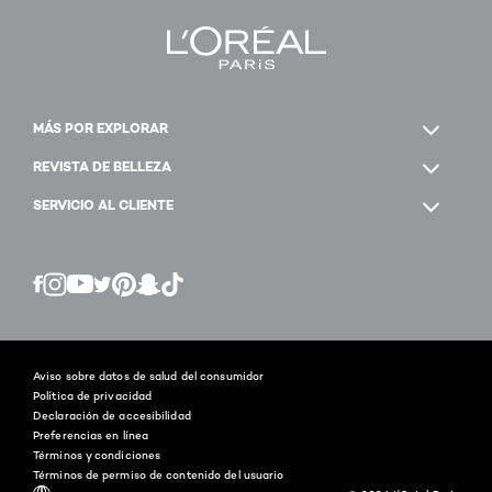
MÁS POR EXPLORAR
REVISTA DE BELLEZA
SERVICIO AL CLIENTE
Twitter
Facebook
YouTube
Instagram
Pinterest
Snapchat
Tiktok
Aviso sobre datos de salud del consumidor
Política de privacidad
Declaración de accesibilidad
Preferencias en línea
Términos y condiciones
Términos de permiso de contenido del usuario