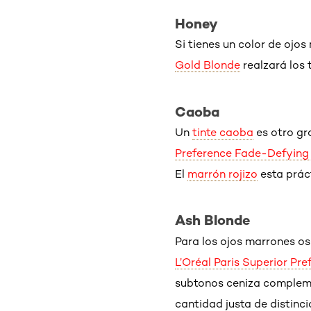
Honey
Si tienes un color de ojos
Gold Blonde
realzará los 
Caoba
Un
tinte caoba
es otro gr
Preference Fade-Defying
El
marrón rojizo
esta prác
Ash Blonde
Para los ojos marrones os
L’Oréal Paris Superior P
subtonos ceniza complemen
cantidad justa de distinci