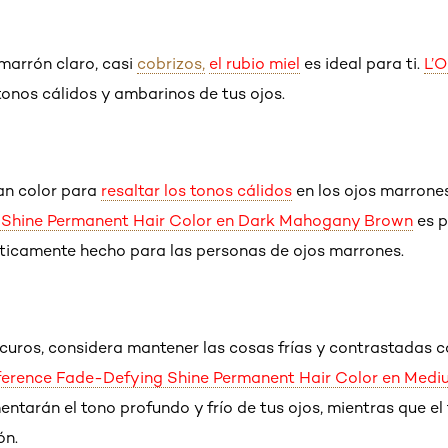
 marrón claro, casi
cobrizos,
el rubio miel
es ideal para ti.
L’O
tonos cálidos y ambarinos de tus ojos.
an color para
resaltar los tonos cálidos
en los ojos marrone
 Shine Permanent Hair Color en Dark Mahogany Brown
es p
ticamente hecho para las personas de ojos marrones.
curos, considera mantener las cosas frías y contrastadas 
reference Fade-Defying Shine Permanent Hair Color en Med
tarán el tono profundo y frío de tus ojos, mientras que el 
ón.