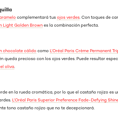
uilla
caramelo
complementará tus
ojos verdes
. Con toques de ca
 en Light Golden Brown
es la combinación perfecta.
n chocolate cálido
como
L’Oréal Paris Crème Permanent Tri
n queda precioso con los ojos verdes. Puede resultar espe
el oliva
.
 verde en la rueda cromática, por lo que el castaño rojizo es 
verdes.
L’Oréal Paris Superior Preference Fade-Defying Shin
nte tono castaño rojizo que no te decepcionará.