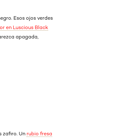
negro. Esos ojos verdes
lor en Luscious Black
parezca apagada,
s zafiro. Un
rubio fresa