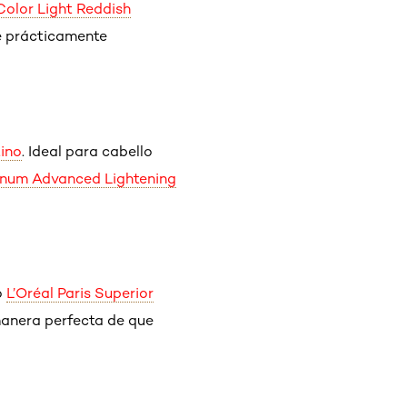
Color Light Reddish
 prácticamente
tino
. Ideal para cabello
tinum Advanced Lightening
o
L’Oréal Paris Superior
manera perfecta de que