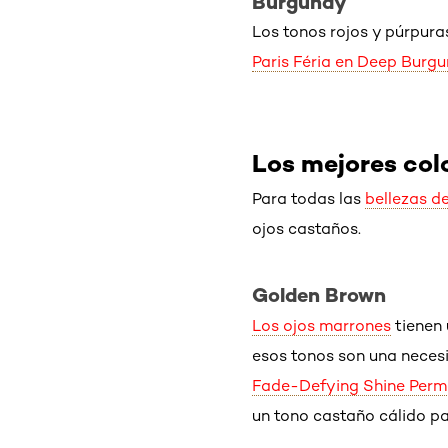
Burgundy
Los tonos rojos y púrpura
Paris Féria en Deep Burg
Los mejores col
Para todas las
bellezas d
ojos castaños.
Golden Brown
Los ojos marrones
tienen 
esos tonos son una neces
Fade-Defying Shine Perma
un tono castaño cálido p