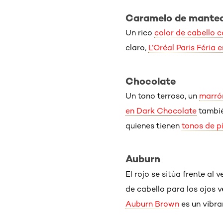
Caramelo de manteq
Un rico
color de cabello 
claro,
L’Oréal Paris Féria
Chocolate
Un tono terroso, un
marró
en Dark Chocolate
tambié
quienes tienen
tonos de pi
Auburn
El rojo se sitúa frente al
de cabello para los ojos 
Auburn Brown
es un vibra