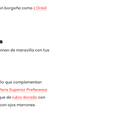
ión borgoña
como
L’Oréal
s
binan de maravilla con tus
ello que complementan
Paris Superior Preference
que de
rubio dorado
con
con ojos marrones.