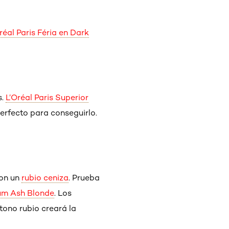
réal Paris Féria en Dark
s.
L’Oréal Paris Superior
erfecto para conseguirlo.
con un
rubio ceniza
. Prueba
ium Ash Blonde
. Los
tono rubio creará la