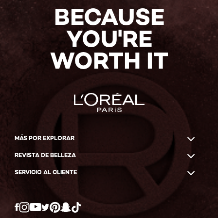
BECAUSE
YOU'RE
WORTH IT
MÁS POR EXPLORAR
REVISTA DE BELLEZA
SERVICIO AL CLIENTE
Twitter
Facebook
YouTube
Instagram
Pinterest
Snapchat
Tiktok