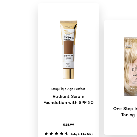
Maquillaje Age Perfect
Radiant Serum
Foundation with SPF 50
One Step I
Toning 
$18.99
4.5/5
(1445)