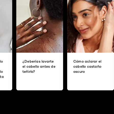
do
¿Deberías lavarte
Cómo aclarar el
el cabello antes de
cabello castaño
do
teñirlo?
oscuro
ita