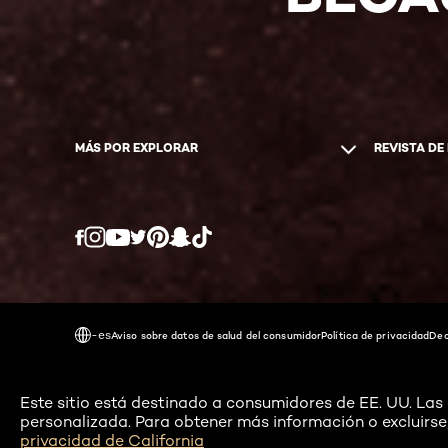
MÁS POR EXPLORAR
REVISTA DE
Twitter
Facebook
YouTube
Instagram
Pinterest
Snapchat
Tiktok
-es
Aviso sobre datos de salud del consumidor
Política de privacidad
Dec
Este sitio está destinado a consumidores de EE. UU. Las c
personalizada. Para obtener más información o excluirse,
privacidad de California