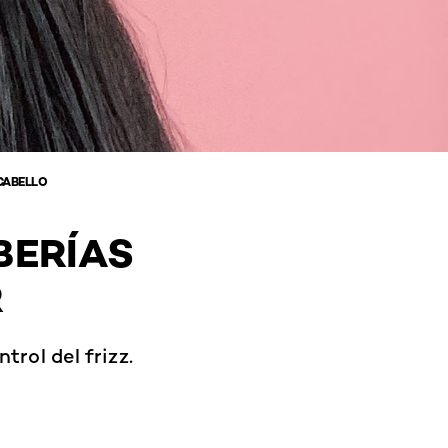
CABELLO
BERÍAS
R
trol del frizz.