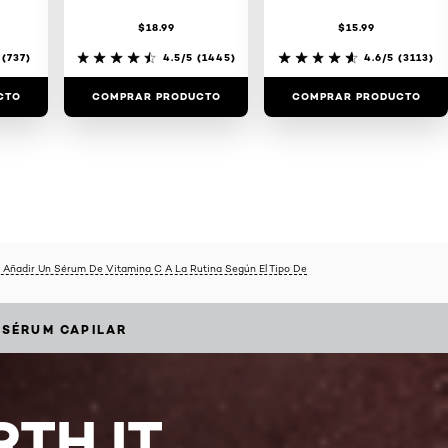
$18.99
$15.99
(737)
4.5/5
(1445)
4.6/5
(3113)
CTO
COMPRAR PRODUCTO
COMPRAR PRODUCTO
Añadir Un Sérum De Vitamina C A La Rutina Según El Tipo De
 SÉRUM CAPILAR
TH IT