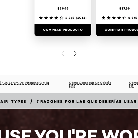
$39.99
$17.99
4.3/5
(1011)
4.5/5
COMPRAR PRODUCTO
COMPRAR PRODU
PREVIOUS CARD
NEXT CARD
ir Un Sérum De Vitamina C A Tu
Cómo Conseguir Un Cabello
Cómo 
Liso
Piel
/
AIR-TYPES
7 RAZONES POR LAS QUE DEBERÍAS USAR
USE YOU'RE WOR