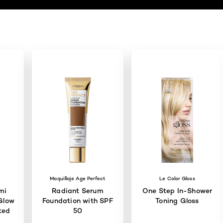
Maquillaje Age Perfect
Le Color Gloss
mi
Radiant Serum
One Step In-Shower
Glow
Foundation with SPF
Toning Gloss
ted
50