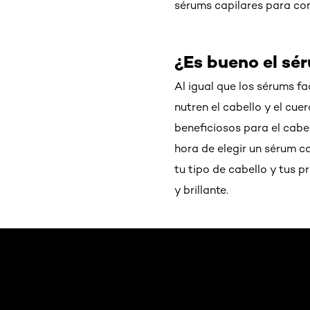
sérums capilares para con
¿Es bueno el sé
Al igual que los sérums fa
nutren el cabello y el cu
beneficiosos para el cabel
hora de elegir un sérum c
tu tipo de cabello y tus 
y brillante.
Saltar el slider: Default related articles