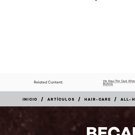
He Aquí Por Qué Añad
Related Content:
Rutina
/
/
/
INICIO
ARTÍCULOS
HAIR-CARE
ALL-H
BECA