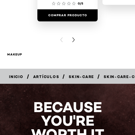
0/5
COMPRAR PRODUCTO
COMPRAR 
PREVIOUS CARD
NEXT CARD
MAKEUP
/
/
/
INICIO
ARTÍCULOS
SKIN-CARE
SKIN-CARE-
BECAUSE
YOU'RE
WORTH IT