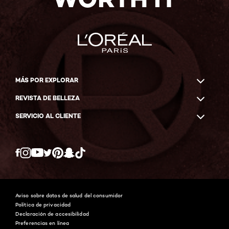
MÁS POR EXPLORAR
REVISTA DE BELLEZA
SERVICIO AL CLIENTE
Twitter
Facebook
YouTube
Instagram
Pinterest
Snapchat
Tiktok
Aviso sobre datos de salud del consumidor
Política de privacidad
Declaración de accesibilidad
Preferencias en línea