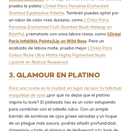
prueba la paleta
L’Oréal Paris Paradise Enchanted
Scented Eyeshadow Palette
. También puedes optar por
un rubor de color rosa durazno, como
L’Oréal Paris
Paradise Enchanted Fruit-Scented Blush Makeup en
L’Oréal
Bashful
, y rematarlo con unos labios rosas, como
Paris Infallible Paints/Lip en Wild Rose
. Para un
acabado de labios mate, prueba mejor
L’Oréal Paris
Colour Riche Ultra Matte Highly Pigmented Nude
Lipstick en Radical Rosewood.
3. GLAMOUR EN PLATINO
Para una noche en la ciudad, en lugar de lucir tu habitual
maquillaje de ojos
¿por qué no dejas que el platino
inspire tu look? El plateado liso es un color estupendo
para combinar con el cabello rubio. Con un simple
barrido de sombras de ojos grises variadas y un toque
de un pliegue más oscuro, podrás añadir profundidad,
dimensión y todo el glamour de Hollywood a tu look de