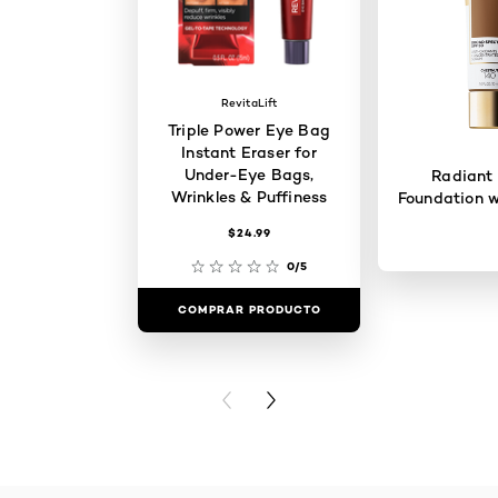
RevitaLift
Triple Power Eye Bag
Instant Eraser for
Under-Eye Bags,
Radiant
Wrinkles & Puffiness
Foundation w
$24.99
0/5
COMPRAR PRODUCTO
COMPRAR 
PREVIOUS CARD
NEXT CARD