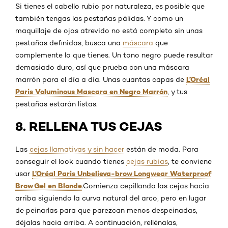
Si tienes el cabello rubio por naturaleza, es posible que
también tengas las pestañas pálidas. Y como un
maquillaje de ojos atrevido no está completo sin unas
pestañas definidas, busca una
máscara
que
complemente lo que tienes. Un tono negro puede resultar
demasiado duro, así que prueba con una máscara
L’Oréal
marrón para el día a día. Unas cuantas capas de
Paris Voluminous Mascara en Negro Marrón
, y tus
pestañas estarán listas.
8. RELLENA TUS CEJAS
Las
cejas llamativas y sin hacer
están de moda. Para
conseguir el look cuando tienes
cejas rubias
, te conviene
L’Oréal Paris Unbelieva-brow Longwear Waterproof
usar
Brow Gel en Blonde
.
Comienza cepillando las cejas hacia
arriba siguiendo la curva natural del arco, pero en lugar
de peinarlas para que parezcan menos despeinadas,
déjalas hacia arriba. A continuación, rellénalas,