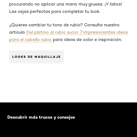
procurando no aplicar una mano muy gruesa. ¡Y listos!
Las cejas perfectas para completar tu look.
¿Quieres cambiar tu tono de rubio? Consulta nuestro
artículo
Del platino al rubio sucio: 7 impresionantes ideas
para el cabello rubio
para ideas de color e inspiración.
LOOKS DE MAQUILLAJE
Saltar el slider: Default related articles
Descubrir más trucos y consejos