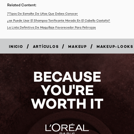
Related Content:
7 Tipos De Esmalte De Uñas Que Debes Conocer
¿se Puede Usar El Shampoo Tonificante Morado En El Cabello Castaño?
La Lista Definitiva De Maquillaje Favorecedor Para Pelirrojas
/
/
/
INICIO
ARTÍCULOS
MAKEUP
MAKEUP-LOOKS
BECAUSE
YOU'RE
WORTH IT