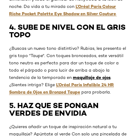
L’Oréal Paris Colour
noche. Da vida a tu mirada con
Riche Pocket Palette Eye Shadow en Silver Couture
.
4. SUBE DE NIVEL CON EL GRIS
TOPO
¿Buscas un nuevo tono distintivo? Rubias, les presento el
gris topo "Taupe". Con toques bronceados, este versátil
tono neutro es perfecto para dar un toque de color a
todo el párpado o para lucir de arriba a abajo la
maquillaje de ojos
tendencia de la temporada en
.
L’Oréal Paris Infalible 24 HR
¿Sientes intriga? Elige
Sombra de Ojos en Bronzed Taupe
para probarla.
5. HAZ QUE SE PONGAN
VERDES DE ENVIDIA
¿Quieres añadir un toque de inspiración natural a tu
maquillaje? Apúntate al verde Con solo una pincelada de