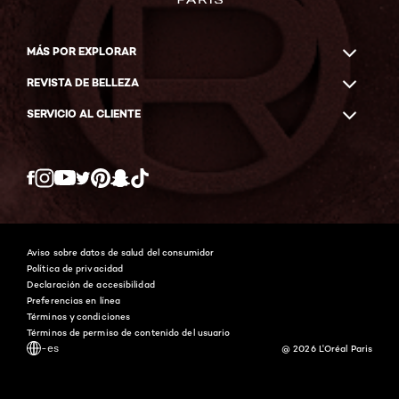
MÁS POR EXPLORAR
REVISTA DE BELLEZA
SERVICIO AL CLIENTE
Twitter
Facebook
YouTube
Instagram
Pinterest
Snapchat
Tiktok
Aviso sobre datos de salud del consumidor
Política de privacidad
Declaración de accesibilidad
Preferencias en línea
Términos y condiciones
Términos de permiso de contenido del usuario
-es
@ 2026 L'Oréal Paris