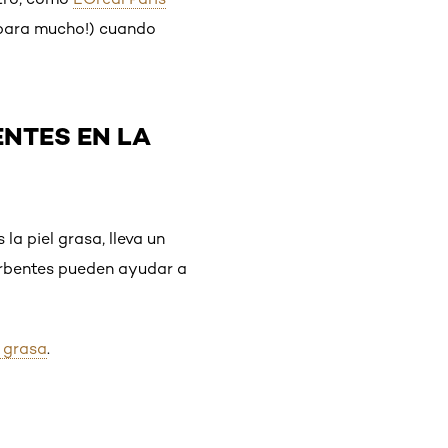
 para mucho!) cuando
ENTES EN LA
a piel grasa, lleva un
orbentes pueden ayudar a
l grasa
.