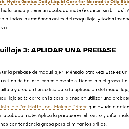
aris Hydra Genius Daily Liquid Care for Normal to Oily Ski
hialurónico y tiene un acabado mate (es decir, sin brillos). 
impia todas las mañanas antes del maquillaje, y todas las noc
eza.
uillaje 3: APLICAR UNA PREBASE
ir la prebase de maquillaje? ¡Piénsalo otra vez! Este es un
u rutina de belleza, especialmente si tienes la piel grasa. 
llaje y crea un lienzo liso para la aplicación del maquillaje,
aquillaje se te corre en la cara, piensa en utilizar una preba
s Infalible Pro Matte Lock Makeup Primer
, que ayuda a detene
n acabado mate. Aplica la prebase en el rostro y difumína
zonas con tendencia grasa para eliminar los brillos.