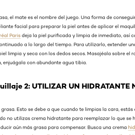
rasa, el mate es el nombre del juego. Una forma de consegu
foliante facial para preparar la piel antes de aplicar el maquil
éal Paris
deja la piel purificada y limpia de inmediato, así 
continuado a lo largo del tiempo. Para utilizarlo, extender 
 piel limpia y seca con los dedos secos. Masajéala sobre el 
, enjuágala con abundante agua tibia.
uillaje 2: UTILIZAR UN ​HIDRATANT
el grasa. Esto se debe a que cuando te limpias la cara, estás
ndo no utilizas crema hidratante para reemplazar lo que se 
roducir aún más grasa para compensar. Busca una crema
hi