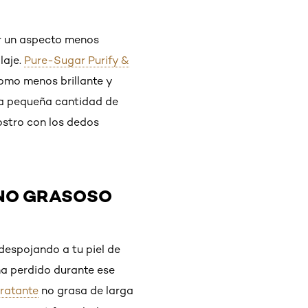
ir un aspecto menos
laje.
Pure-Sugar Purify &
como menos brillante y
una pequeña cantidad de
rostro con los dedos
E NO GRASOSO
 despojando a tu piel de
ha perdido durante ese
dratante
no grasa de larga