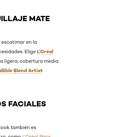
UILLAJE MATE
e escatimar en la
L’Oréal
cesidades. Elige
ra ligera, cobertura media
allible Blend Artist
VOS FACIALES
look también es
stro, como
L’Oréal Paris