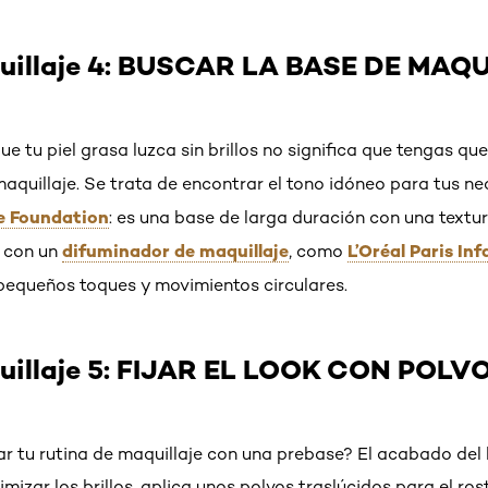
uillaje 4: BUSCAR LA BASE DE MAQ
ue tu piel grasa luzca sin brillos no significa que tengas qu
maquillaje. Se trata de encontrar el tono idóneo para tus ne
te Foundation
: es una base de larga duración con una textu
difuminador de maquillaje
L’Oréal Paris Inf
 con un
, como
equeños toques y movimientos circulares.
uillaje ​5: FIJAR EL LOOK CON POL
 tu rutina de maquillaje con una prebase? El acabado del 
imizar los brillos, aplica unos polvos traslúcidos para el ro