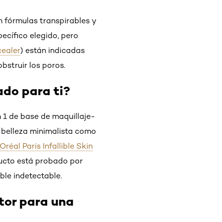
n fórmulas transpirables y
pecífico elegido, pero
cealer
) están indicadas
bstruir los poros.
ado para ti?
n 1 de base de maquillaje-
a belleza minimalista como
'Oréal Paris Infallible Skin
ducto está probado por
ble indetectable.
tor para una