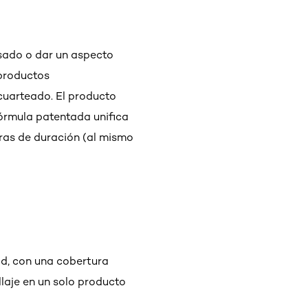
esado o dar un aspecto
 productos
cuarteado. El producto
órmula patentada unifica
oras de duración (al mismo
ad, con una cobertura
laje en un solo producto