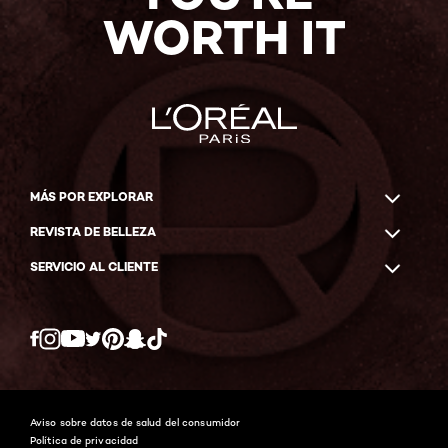
WORTH IT
MÁS POR EXPLORAR
REVISTA DE BELLEZA
SERVICIO AL CLIENTE
Twitter
Facebook
YouTube
Instagram
Pinterest
Snapchat
Tiktok
Aviso sobre datos de salud del consumidor
Política de privacidad