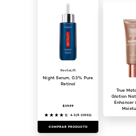
RevitaLift
Night Serum, 0.3% Pure
Retinol
True Mat
Glotion Nat
Enhancer 
$39.99
Moistu
4.3/5
(1011)
COMPRAR PRODUCTO