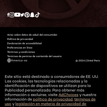
Twitter
Facebook
YouTube
Instagram
Pinterest
Snapchat
Tiktok
Aviso sobre datos de salud del consumidor
Política de privacidad
Declaración de accesibilidad
Preferencias en línea
Términos y condiciones
Términos de permiso de contenido del usuario
America-es
@ 2026 L'Oréal Paris
Este sitio está destinado a consumidores de EE. UU.
Las cookies, las tecnologías relacionadas y la
identificación de dispositivos se utilizan para la
Publicidad personalizada. Para obtener más
información o excluirse, visite
AdChoices
y nuestra
información de
política de privacidad
,
términos de
uso
y
legislación en materia de privacidad de