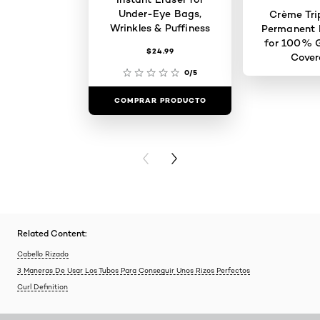
Under-Eye Bags,
Crème Tri
Wrinkles & Puffiness
Permanent H
for 100% G
$24.99
Cove
0/5
COMPRAR PRODUCTO
COMPRAR 
PREVIOUS CARD
NEXT CARD
Related Content:
Cabello Rizado
3 Maneras De Usar Los Tubos Para Conseguir Unos Rizos Perfectos
Curl Definition