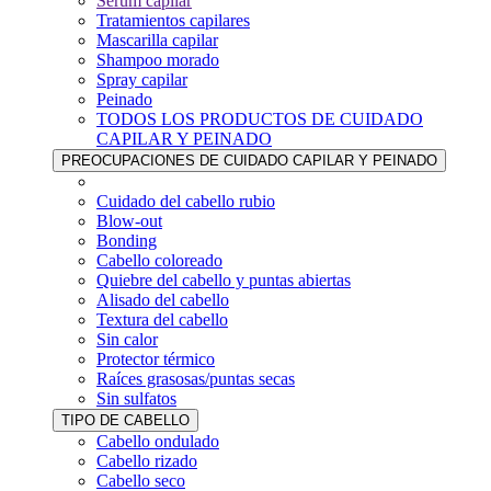
Sérum capilar
Tratamientos capilares
Mascarilla capilar
Shampoo morado
Spray capilar
Peinado
TODOS LOS PRODUCTOS DE CUIDADO
CAPILAR Y PEINADO
PREOCUPACIONES DE CUIDADO CAPILAR Y PEINADO
Cuidado del cabello rubio
Blow-out
Bonding
Cabello coloreado
Quiebre del cabello y puntas abiertas
Alisado del cabello
Textura del cabello
Sin calor
Protector térmico
Raíces grasosas/puntas secas
Sin sulfatos
TIPO DE CABELLO
Cabello ondulado
Cabello rizado
Cabello seco