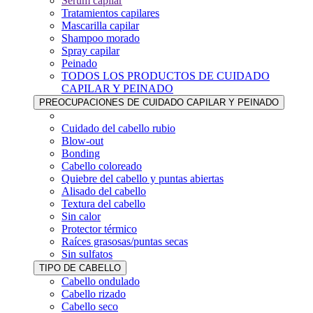
Sérum capilar
Tratamientos capilares
Mascarilla capilar
Shampoo morado
Spray capilar
Peinado
TODOS LOS PRODUCTOS DE CUIDADO
CAPILAR Y PEINADO
PREOCUPACIONES DE CUIDADO CAPILAR Y PEINADO
Cuidado del cabello rubio
Blow-out
Bonding
Cabello coloreado
Quiebre del cabello y puntas abiertas
Alisado del cabello
Textura del cabello
Sin calor
Protector térmico
Raíces grasosas/puntas secas
Sin sulfatos
TIPO DE CABELLO
Cabello ondulado
Cabello rizado
Cabello seco