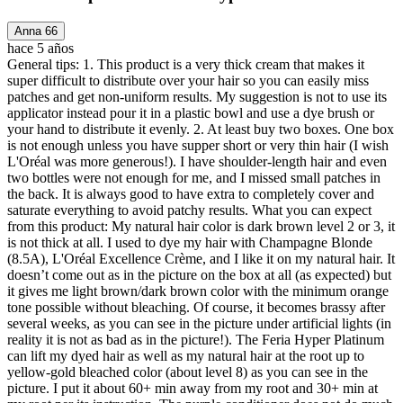
Anna 66
hace 5 años
General tips: 1. This product is a very thick cream that makes it
super difficult to distribute over your hair so you can easily miss
patches and get non-uniform results. My suggestion is not to use its
applicator instead pour it in a plastic bowl and use a dye brush or
your hand to distribute it evenly. 2. At least buy two boxes. One box
is not enough unless you have supper short or very thin hair (I wish
L'Oréal was more generous!). I have shoulder-length hair and even
two bottles were not enough for me, and I missed small patches in
the back. It is always good to have extra to completely cover and
saturate everything to avoid patchy results. What you can expect
from this product: My natural hair color is dark brown level 2 or 3, it
is not thick at all. I used to dye my hair with Champagne Blonde
(8.5A), L'Oréal Excellence Crème, and I like it on my natural hair. It
doesn’t come out as in the picture on the box at all (as expected) but
it gives me light brown/dark brown color with the minimum orange
tone possible without bleaching. Of course, it becomes brassy after
several weeks, as you can see in the picture under artificial lights (in
reality it is not as bad as in the picture!). The Feria Hyper Platinum
can lift my dyed hair as well as my natural hair at the root up to
yellow-gold bleached color (about level 8) as you can see in the
picture. I put it about 60+ min away from my root and 30+ min at