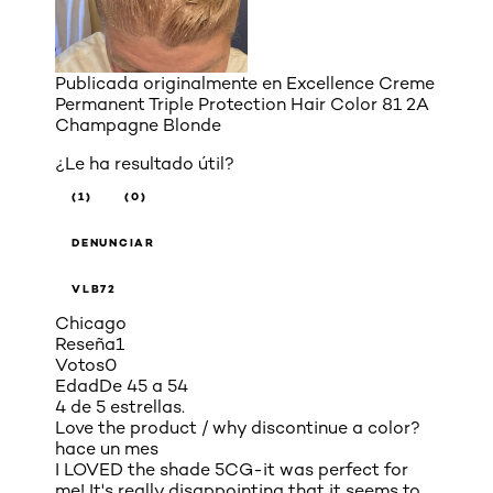
Publicada originalmente en
Excellence Creme
Permanent Triple Protection Hair Color 81 2A
Champagne Blonde
¿Le ha resultado útil?
(1)
(0)
DENUNCIAR
VLB72
Chicago
Reseña
1
Votos
0
Edad
De 45 a 54
4 de 5 estrellas.
Love the product / why discontinue a color?
hace un mes
I LOVED the shade 5CG-it was perfect for
me! It's really disappointing that it seems to