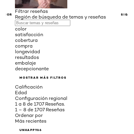
Filtrar reseñas
ERIOR
SIGUI
Región de búsqueda de temas y reseñas
color
satisfacción
cobertura
compra
longevidad
resultados
embalaje
decepcionante
MOSTRAR MÁS FILTROS
Calificación
Edad
Configuración regional
1 a 8 de 1707 Reseñas.
1 – 8 de 1707 Reseñas
Ordenar por
Más recientes
UNHAPPY66