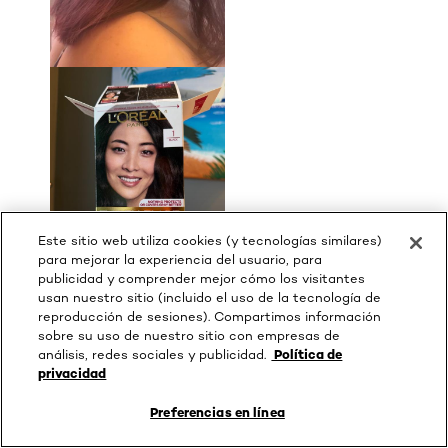
Este sitio web utiliza cookies (y tecnologías similares)
para mejorar la experiencia del usuario, para
publicidad y comprender mejor cómo los visitantes
usan nuestro sitio (incluido el uso de la tecnología de
Publicada originalmente en
Excellence Creme
reproducción de sesiones). Compartimos información
Permanent Triple Protection Hair Color 1
sobre su uso de nuestro sitio con empresas de
Natural Black
análisis, redes sociales y publicidad.
Política de
privacidad
¿Le ha resultado útil?
Preferencias en línea
(0)
(1)