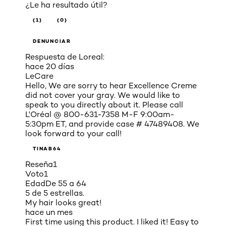
¿Le ha resultado útil?
(1)
(0)
DENUNCIAR
Respuesta de Loreal:
hace 20 días
LeCare
Hello, We are sorry to hear Excellence Creme
did not cover your gray. We would like to
speak to you directly about it. Please call
L'Oréal @ 800-631-7358 M-F 9:00am-
5:30pm ET, and provide case # 47489408. We
look forward to your call!
TINAB64
Reseña
1
Voto
1
Edad
De 55 a 64
5 de 5 estrellas.
My hair looks great!
hace un mes
First time using this product. I liked it! Easy to