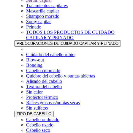
Sérum capilar
Tratamientos capilares
Mascarilla capilar
Shampoo morado
Spray capilar
Peinado
TODOS LOS PRODUCTOS DE CUIDADO
CAPILAR Y PEINADO
PREOCUPACIONES DE CUIDADO CAPILAR Y PEINADO
Cuidado del cabello rubio
Blow-out
Bonding
Cabello coloreado
Quiebre del cabello y puntas abiertas
Alisado del cabello
Textura del cabello
Sin calor
Protector térmico
Raíces grasosas/puntas secas
Sin sulfatos
TIPO DE CABELLO
Cabello ondulado
Cabello rizado
Cabello seco