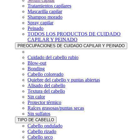
Sérum capilar
Tratamientos capilares
Mascarilla capilar
Shampoo morado
Spray capilar
Peinado
TODOS LOS PRODUCTOS DE CUIDADO
CAPILAR Y PEINADO
PREOCUPACIONES DE CUIDADO CAPILAR Y PEINADO
Cuidado del cabello rubio
Blow-out
Bonding
Cabello coloreado
Quiebre del cabello y puntas abiertas
Alisado del cabello
Textura del cabello
Sin calor
Protector térmico
Raíces grasosas/puntas secas
Sin sulfatos
TIPO DE CABELLO
Cabello ondulado
Cabello rizado
Cabello seco