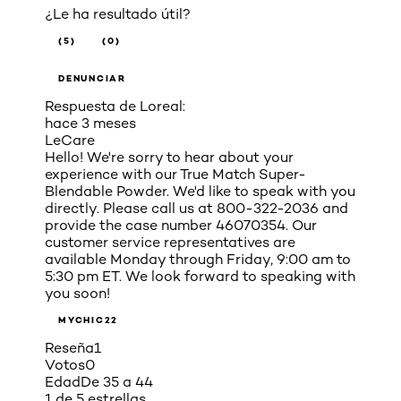
¿Le ha resultado útil?
(5)
(0)
DENUNCIAR
Respuesta de Loreal:
hace 3 meses
LeCare
Hello! We're sorry to hear about your
experience with our True Match Super-
Blendable Powder. We'd like to speak with you
directly. Please call us at 800-322-2036 and
provide the case number 46070354. Our
customer service representatives are
available Monday through Friday, 9:00 am to
5:30 pm ET. We look forward to speaking with
you soon!
MYCHIC22
Reseña
1
Votos
0
Edad
De 35 a 44
1 de 5 estrellas.