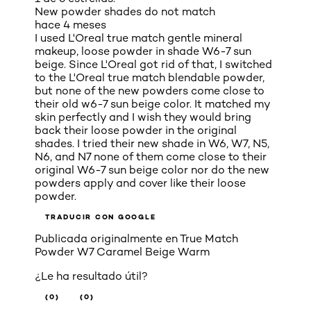
New powder shades do not match
hace 4 meses
I used L'Oreal true match gentle mineral
makeup, loose powder in shade W6-7 sun
beige. Since L'Oreal got rid of that, I switched
to the L'Oreal true match blendable powder,
but none of the new powders come close to
their old w6-7 sun beige color. It matched my
skin perfectly and I wish they would bring
back their loose powder in the original
shades. I tried their new shade in W6, W7, N5,
N6, and N7 none of them come close to their
original W6-7 sun beige color nor do the new
powders apply and cover like their loose
powder.
TRADUCIR CON GOOGLE
Publicada originalmente en
True Match
Powder W7 Caramel Beige Warm
¿Le ha resultado útil?
(0)
(0)