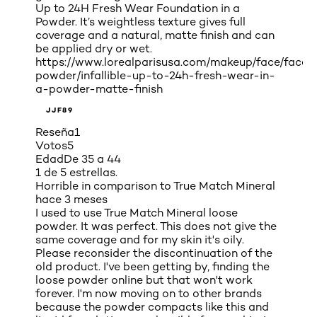
Up to 24H Fresh Wear Foundation in a
Powder. It’s weightless texture gives full
coverage and a natural, matte finish and can
be applied dry or wet.
https://www.lorealparisusa.com/makeup/face/face-
powder/infallible-up-to-24h-fresh-wear-in-
a-powder-matte-finish
JJF89
Reseña
1
Votos
5
Edad
De 35 a 44
1 de 5 estrellas.
Horrible in comparison to True Match Mineral
hace 3 meses
I used to use True Match Mineral loose
powder. It was perfect. This does not give the
same coverage and for my skin it's oily.
Please reconsider the discontinuation of the
old product. I've been getting by, finding the
loose powder online but that won't work
forever. I'm now moving on to other brands
because the powder compacts like this and