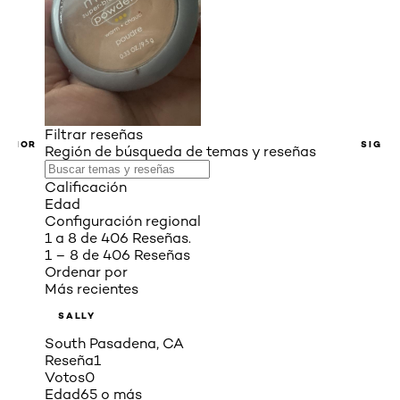
Filtrar reseñas
ERIOR
SIGUI
Región de búsqueda de temas y reseñas
Calificación
Edad
Configuración regional
1 a 8 de 406 Reseñas.
1 – 8 de 406 Reseñas
Ordenar por
Más recientes
SALLY
South Pasadena, CA
Reseña
1
Votos
0
Edad
65 o más