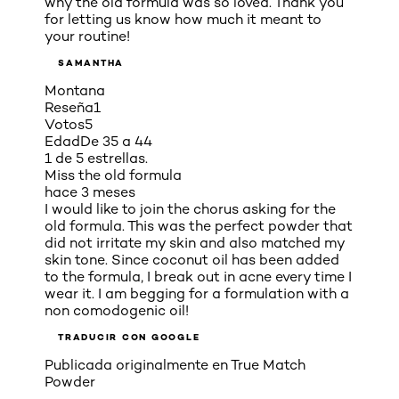
why the old formula was so loved. Thank you
for letting us know how much it meant to
your routine!
SAMANTHA
Montana
Reseña
1
Votos
5
Edad
De 35 a 44
1 de 5 estrellas.
Miss the old formula
hace 3 meses
I would like to join the chorus asking for the
old formula. This was the perfect powder that
did not irritate my skin and also matched my
skin tone. Since coconut oil has been added
to the formula, I break out in acne every time I
wear it. I am begging for a formulation with a
non comodogenic oil!
TRADUCIR CON GOOGLE
Publicada originalmente en
True Match
Powder