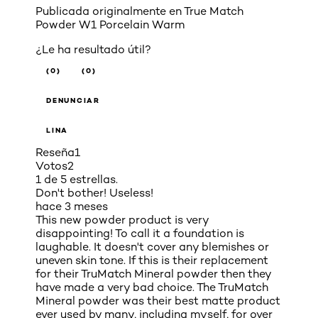
Publicada originalmente en
True Match
Powder W1 Porcelain Warm
¿Le ha resultado útil?
(0)
(0)
DENUNCIAR
LINA
Reseña
1
Votos
2
1 de 5 estrellas.
Don't bother! Useless!
hace 3 meses
This new powder product is very
disappointing! To call it a foundation is
laughable. It doesn't cover any blemishes or
uneven skin tone. If this is their replacement
for their TruMatch Mineral powder then they
have made a very bad choice. The TruMatch
Mineral powder was their best matte product
ever used by many, including myself, for over