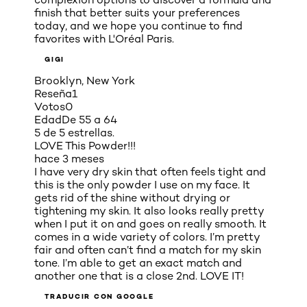
finish that better suits your preferences
today, and we hope you continue to find
favorites with L'Oréal Paris.
GIGI
Brooklyn, New York
Reseña
1
Votos
0
Edad
De 55 a 64
5 de 5 estrellas.
LOVE This Powder!!!
hace 3 meses
I have very dry skin that often feels tight and
this is the only powder I use on my face. It
gets rid of the shine without drying or
tightening my skin. It also looks really pretty
when I put it on and goes on really smooth. It
comes in a wide variety of colors. I’m pretty
fair and often can’t find a match for my skin
tone. I’m able to get an exact match and
another one that is a close 2nd. LOVE IT!
TRADUCIR CON GOOGLE