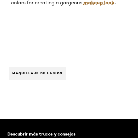
makeup look
.
colors for creating a gorgeous
Get t
Les C
Toot
MAQUILLAJE DE LABIOS
Saltar el slider: Default related articles
Descubrir más trucos y consejos