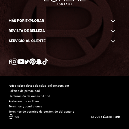
MÁS POR EXPLORAR
REVISTA DE BELLEZA
SERVICIO AL CLIENTE
Twitter
Facebook
YouTube
Instagram
Pinterest
Snapchat
Tiktok
Aviso sobre datos de salud del consumidor
Política de privacidad
Declaración de accesibilidad
Preferencias en línea
Términos y condiciones
Términos de permiso de contenido del usuario
-es
@ 2026 L'Oréal Paris