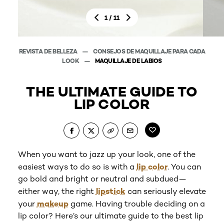
/
1
11
REVISTA DE BELLEZA
CONSEJOS DE MAQUILLAJE PARA CADA
REVIS
LOOK
MAQUILLAJE DE LABIOS
THE ULTIMATE GUIDE TO
LIP COLOR
When you want to jazz up your look, one of the
lip color
easiest ways to do so is with a
. You can
unde
go bold and bright or neutral and subdued—
lipstick
either way, the right
can seriously elevate
Every
makeup
your
game. Having trouble deciding on a
lip color? Here’s our ultimate guide to the best lip