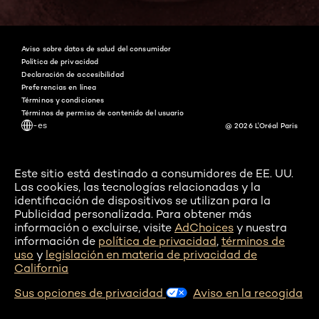
Twitter
Facebook
YouTube
Instagram
Pinterest
Snapchat
Tiktok
Aviso sobre datos de salud del consumidor
Política de privacidad
Declaración de accesibilidad
Preferencias en línea
Términos y condiciones
Términos de permiso de contenido del usuario
-es
@ 2026 L'Oréal Paris
Este sitio está destinado a consumidores de EE. UU.
Las cookies, las tecnologías relacionadas y la
identificación de dispositivos se utilizan para la
Publicidad personalizada. Para obtener más
información o excluirse, visite
AdChoices
y nuestra
información de
política de privacidad
,
términos de
uso
y
legislación en materia de privacidad de
California
Sus opciones de privacidad
Aviso en la recogida