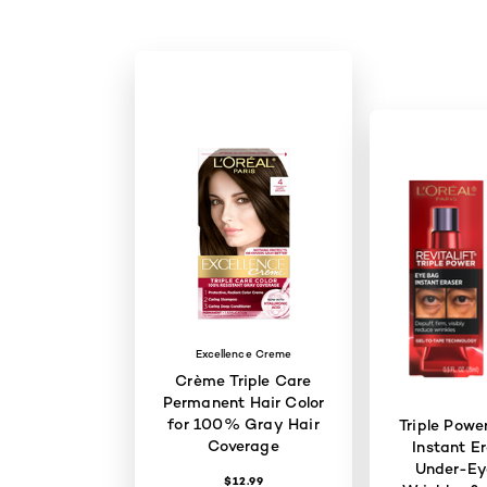
Excellence Creme
Crème Triple Care
Permanent Hair Color
for 100% Gray Hair
Triple Powe
Coverage
Instant Er
Under-Ey
$12.99