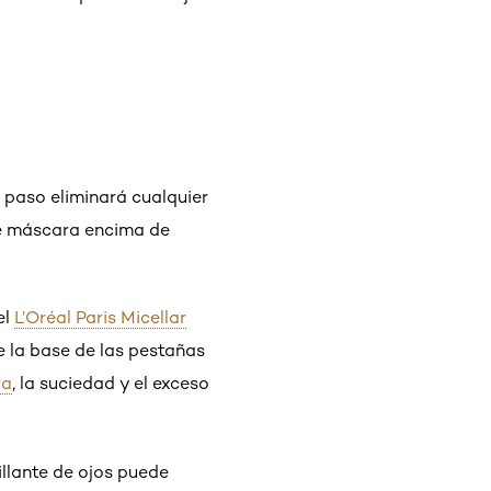
e paso eliminará cualquier
te máscara encima de
el
L’Oréal Paris Micellar
e la base de las pestañas
ra
, la suciedad y el exceso
illante de ojos puede