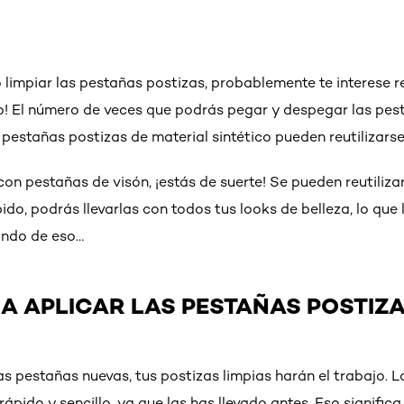
impiar las pestañas postizas, probablemente te interese reu
o! El número de veces que podrás pegar y despegar las pes
 pestañas postizas de material sintético pueden reutilizars
 con pestañas de visón, ¡estás de suerte! Se pueden reutiliza
do, podrás llevarlas con todos tus looks de belleza, lo que 
ando de eso…
A APLICAR LAS PESTAÑAS POSTIZ
s pestañas nuevas, tus postizas limpias harán el trabajo. L
rápido y sencillo, ya que las has llevado antes. Eso signific