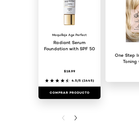
Maquillaje Age Perfect
Radiant Serum
Foundation with SPF 50
One Step I
Toning 
$18.99
4.5/5
(1445)
COMPRAR PRODUCTO
COMPRAR 
PREVIOUS CARD
NEXT CARD