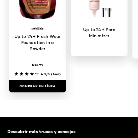
Infallible
Up to 24H Pore
Minimizer
Up to 24H Fresh Wear
Foundation in a
Powder
$18.99
4.3/5
(150)
4.1/5
(466)
COMPRAR EN LÍNEA
COMPRAR EN LÍNEA
Saltar el slider: Default related articles
Descubrir más trucos y consejos