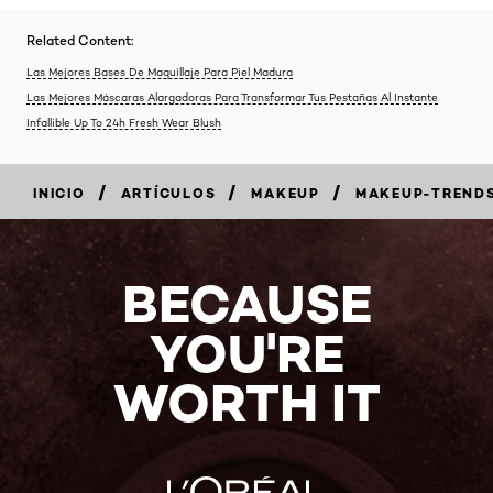
Related Content:
Las Mejores Bases De Maquillaje Para Piel Madura
Las Mejores Máscaras Alargadoras Para Transformar Tus Pestañas Al Instante
Infallible Up To 24h Fresh Wear Blush
/
/
/
INICIO
ARTÍCULOS
MAKEUP
MAKEUP-TREND
BECAUSE
YOU'RE
WORTH IT