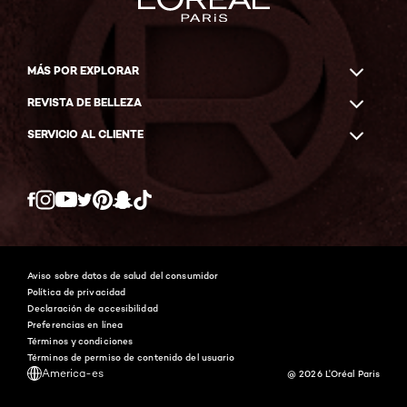
MÁS POR EXPLORAR
REVISTA DE BELLEZA
SERVICIO AL CLIENTE
Twitter
Facebook
YouTube
Instagram
Pinterest
Snapchat
Tiktok
Aviso sobre datos de salud del consumidor
Política de privacidad
Declaración de accesibilidad
Preferencias en línea
Términos y condiciones
Términos de permiso de contenido del usuario
America-es
@ 2026 L'Oréal Paris