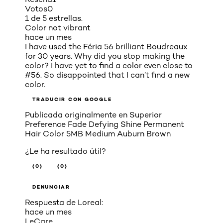
Votos
0
1 de 5 estrellas.
Color not vibrant
hace un mes
I have used the Féria 56 brilliant Boudreaux
for 30 years. Why did you stop making the
color? I have yet to find a color even close to
#56. So disappointed that I can’t find a new
color.
TRADUCIR CON GOOGLE
Publicada originalmente en
Superior
Preference Fade Defying Shine Permanent
Hair Color 5MB Medium Auburn Brown
¿Le ha resultado útil?
(0)
(0)
DENUNCIAR
Respuesta de Loreal:
hace un mes
LeCare