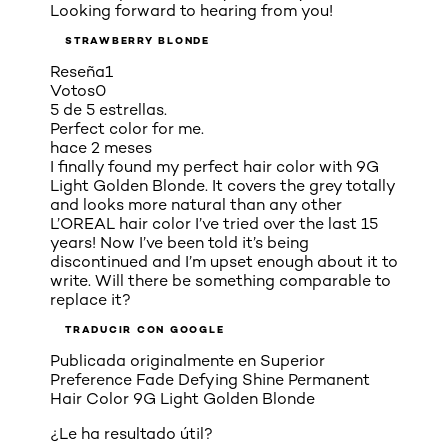
Looking forward to hearing from you!
STRAWBERRY BLONDE
Reseña
1
Votos
0
5 de 5 estrellas.
Perfect color for me.
hace 2 meses
I finally found my perfect hair color with 9G
Light Golden Blonde. It covers the grey totally
and looks more natural than any other
L’OREAL hair color I’ve tried over the last 15
years! Now I’ve been told it’s being
discontinued and I’m upset enough about it to
write. Will there be something comparable to
replace it?
TRADUCIR CON GOOGLE
Publicada originalmente en
Superior
Preference Fade Defying Shine Permanent
Hair Color 9G Light Golden Blonde
¿Le ha resultado útil?