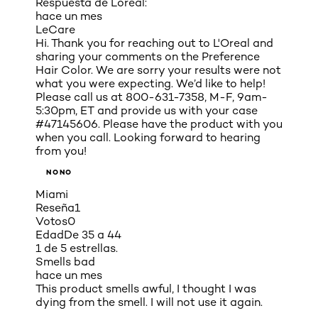
Respuesta de Loreal:
hace un mes
LeCare
Hi. Thank you for reaching out to L'Oreal and
sharing your comments on the Preference
Hair Color. We are sorry your results were not
what you were expecting. We’d like to help!
Please call us at 800-631-7358, M-F, 9am-
5:30pm, ET and provide us with your case
#47145606. Please have the product with you
when you call. Looking forward to hearing
from you!
NONO
Miami
Reseña
1
Votos
0
Edad
De 35 a 44
1 de 5 estrellas.
Smells bad
hace un mes
This product smells awful, I thought I was
dying from the smell. I will not use it again.