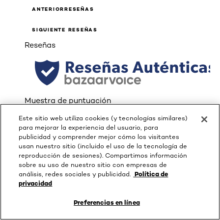
ANTERIORRESEÑAS
SIGUIENTE RESEÑAS
Reseñas
Muestra de puntuación
Seleccionar una fila para filtrar reseñas.
Este sitio web utiliza cookies (y tecnologías similares)
5 estrellas
estrellas
para mejorar la experiencia del usuario, para
2949
publicidad y comprender mejor cómo los visitantes
2949 reseñas con 5 estrellas.
usan nuestro sitio (incluido el uso de la tecnología de
4 estrellas
estrellas
reproducción de sesiones). Compartimos información
sobre su uso de nuestro sitio con empresas de
850
análisis, redes sociales y publicidad.
Política de
850 reseñas con 4 estrellas.
privacidad
3 estrellas
estrellas
Preferencias en línea
334
334 reseñas con 3 estrellas.