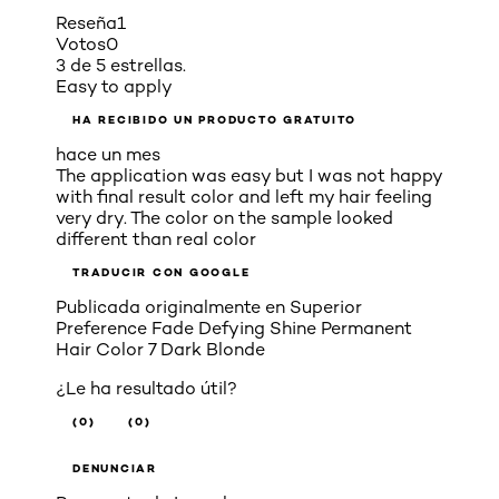
Reseña
1
Votos
0
3 de 5 estrellas.
Easy to apply
HA RECIBIDO UN PRODUCTO GRATUITO
hace un mes
The application was easy but I was not happy
with final result color and left my hair feeling
very dry. The color on the sample looked
different than real color
TRADUCIR CON GOOGLE
Publicada originalmente en
Superior
Preference Fade Defying Shine Permanent
Hair Color 7 Dark Blonde
¿Le ha resultado útil?
(0)
(0)
DENUNCIAR