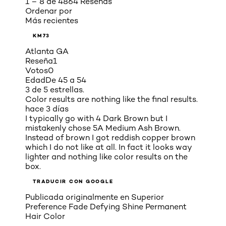
1 – 8 de 4864 Reseñas
Ordenar por
Más recientes
KM73
Atlanta GA
Reseña
1
Votos
0
Edad
De 45 a 54
3 de 5 estrellas.
Color results are nothing like the final results.
hace 3 días
I typically go with 4 Dark Brown but I
mistakenly chose 5A Medium Ash Brown.
Instead of brown I got reddish copper brown
which I do not like at all. In fact it looks way
lighter and nothing like color results on the
box.
TRADUCIR CON GOOGLE
Publicada originalmente en
Superior
Preference Fade Defying Shine Permanent
Hair Color