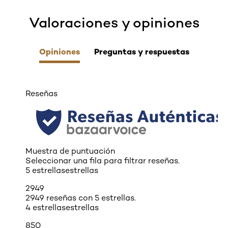
Valoraciones y opiniones
skip tab component
Opiniones
Preguntas y respuestas
Reseñas
Muestra de puntuación
Seleccionar una fila para filtrar reseñas.
5 estrellas
estrellas
2949
2949 reseñas con 5 estrellas.
4 estrellas
estrellas
850