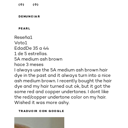
(0)
(0)
DENUNCIAR
PEARL
Reseña
1
Voto
1
Edad
De 35 a 44
1 de 5 estrellas.
5A medium ash brown
hace 3 meses
I always use the 5A medium ash brown hair
dye in the past and it always turn into a nice
ash medium brown. I recently bought the hair
dye and my hair turned out ok, but it got the
some red and copper undertones. I dont like
the red/copper undertone color on my hair.
Wished it was more ashy.
TRADUCIR CON GOOGLE