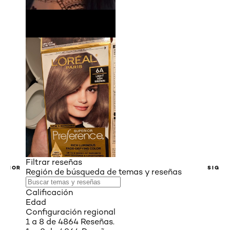
Filtrar reseñas
ERIOR
SIGUI
Región de búsqueda de temas y reseñas
Calificación
Edad
Configuración regional
1 a 8 de 4864 Reseñas.