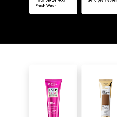
Infallible 24 Hour
de la piel neces
Fresh Wear