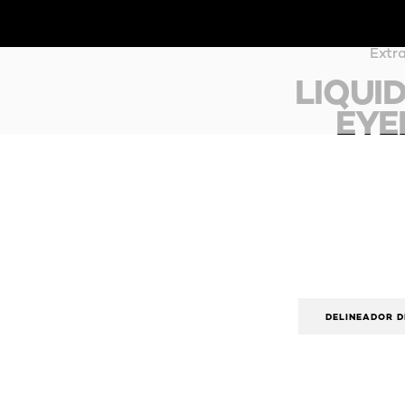
NOVEDADES
MAQUILLAJE
CUIDADO DE LA PIEL
Extra
LIQUID
EYE
DELINEADOR D