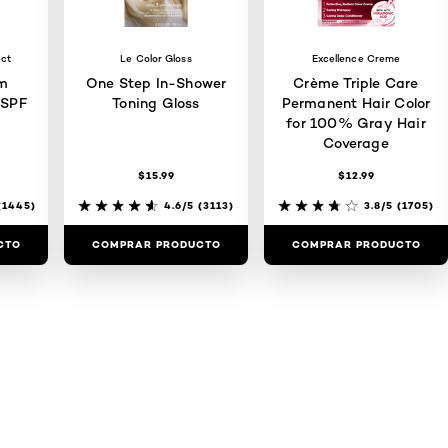
ect
Le Color Gloss
Excellence Creme
m
One Step In-Shower
Crème Triple Care
 SPF
Toning Gloss
Permanent Hair Color
for 100% Gray Hair
Coverage
$15.99
$12.99
1445)
4.6/5
(3113)
3.8/5
(1705)
CTO
COMPRAR PRODUCTO
COMPRAR PRODUCTO