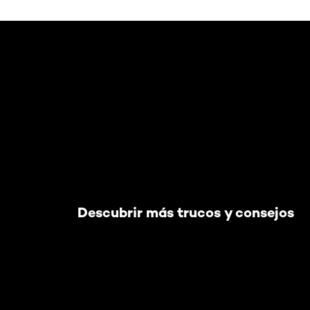
Saltar el slider: Default related articles
Descubrir más trucos y consejos