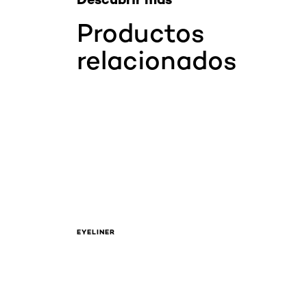
Productos
relacionados
EYELINER
Saltar el slider: Complete The Look