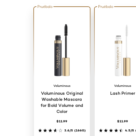
Pruébalo
Pruébalo
Voluminous
Voluminous
Voluminous Original
Lash Primer
Washable Mascara
for Bold Volume and
Color
$11.99
$11.99
3.6/5
(1660)
4.5/5