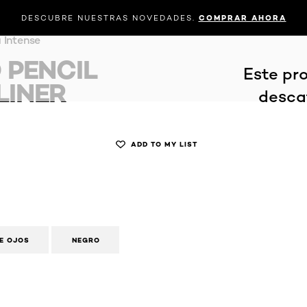
DESCUBRE NUESTRAS NOVEDADES.
COMPRAR AHORA
COLORACIÓN
CUIDADO CAPILAR Y PEINADO
VIRTUAL B
 Intense
 PENCIL
Este pr
LINER
desca
ADD TO MY LIST
E OJOS
NEGRO