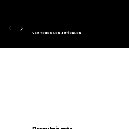
PREVIOUS CARD
NEXT CARD
VER TODOS LOS ARTÍCULOS
Saltar el slider: Related Products
Descubrir más