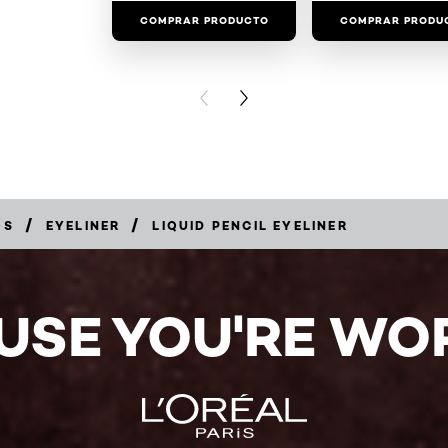
COMPRAR PRODUCTO
COMPRAR PRODU
PREVIOUS CARD
NEXT CARD
/
/
OS
EYELINER
LIQUID PENCIL EYELINER
USE YOU'RE WOR