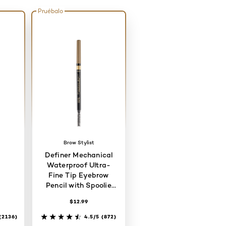
Pruébalo
Brow Stylist
Definer Mechanical
Waterproof Ultra-
Fine Tip Eyebrow
Pencil with Spoolie
Brush
$12.99
(2136)
4.5/5
(872)