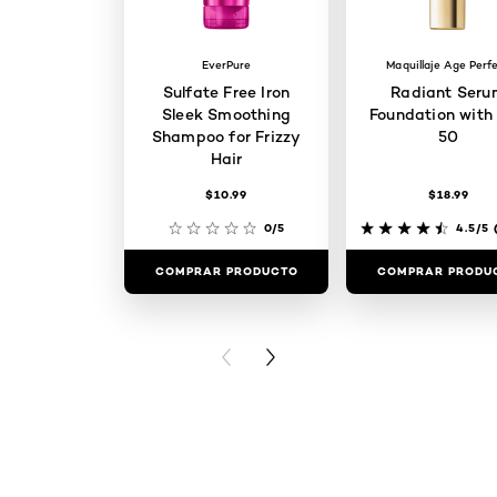
EverPure
Maquillaje Age Perf
Sulfate Free Iron
Radiant Seru
Sleek Smoothing
Foundation with
Shampoo for Frizzy
50
Hair
$10.99
$18.99
0/5
4.5/5
(
COMPRAR PRODUCTO
COMPRAR PRODU
PREVIOUS CARD
NEXT CARD